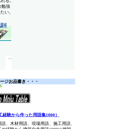
忘れる。
の勉強
りたい。
き・・・
経験から作った用語集1000）
用語、木材用語、現場用語、施工用語、