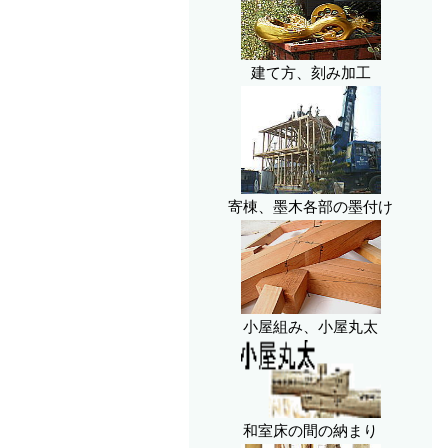
建て方、刻み加工
寄棟、墨木各部の墨付け
小屋組み、小屋丸太
和室床の間の納まり