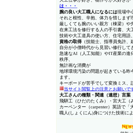
は・・・
腕の良い大工職人になるには
現場中
それと根性、辛抱、体力を惜しまず
厳しくても腕のいい親方（棟梁）や
在来工法を修行する人の手引書、大
技術や大工道具の使い方、住宅用語
資格の取得
（技能士、指導員免許、
自分が小僧時代から見習い修行して
急速なAI（人工知能）やIT産業の
秩序、
無計画な消費が
地球環境汚染の問題が起きている昨
ます。
キーボードが苦手でして変換ミス、
当サイト閲覧上の注意とお願いで
大工さんの種類・関連（連想）言葉
飛騨工（ひだのたくみ）・宮大工（み
カーペンター（carpenter）英語
職人(しょくにん)身につけた技術