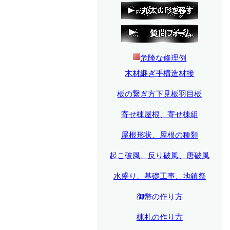
危険な修理例
木材継ぎ手構造材接
板の繋ぎ方下見板羽目板
寄せ棟屋根、寄せ棟組
屋根形状、屋根の種類
起こ破風、反り破風、唐破風
水盛り、基礎工事、地鎮祭
御幣の作り方
棟札の作り方