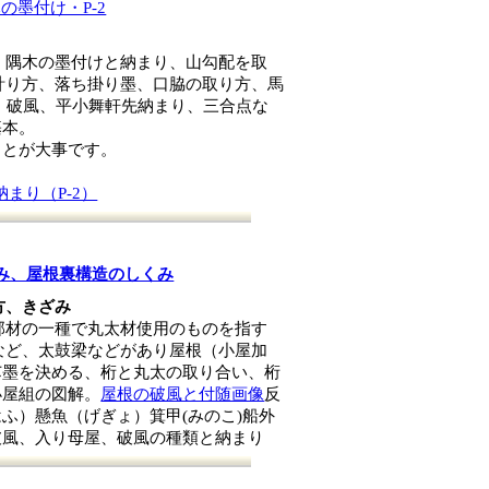
の墨付け・P-2
、隅木の墨付けと納まり、山勾配を取
計り方、落ち掛り墨、口脇の取り方、馬
、破風、平小舞軒先納まり、三合点な
基本。
ことが大事です。
まり（P-2）
み、屋根裏構造のしくみ
方、きざみ
部材の一種で丸太材使用のものを指す
など、太鼓梁などがあり屋根（小屋加
芯墨を決める、桁と丸太の取り合い、桁
小屋組の図解。
屋根の破風と付随画像
反
ふ）懸魚（げぎょ）箕甲(みのこ)船外
破風、入り母屋、破風の種類と納まり