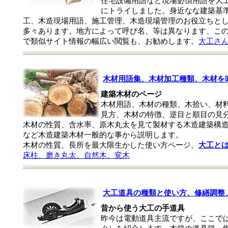
住宅設備用語など現場必須用語を大工
にトライしました。身近なな建築基
工、木造現場用語、施工管理、木造現場管理のお役立ちと
多々あります。地方によって呼び名、等は異なります、こ
で類似サイト情報の幅広い閲覧も、お勧めします。
大工さ
木材用語集、木材加工種類、木材を
建築木材のページ
木材用語、木材の種類、木拾い、材
見方、木材の特徴、逆目と順目の見
木材の性質、含水率、原木丸太を見て製材する木造建築構
など木造建築木材一般的な事から説明します。
木材の性質、長所を最大限生かした使い方ページ。
大工と
床柱、磨き丸太、自然木、変木
大工道具の種類と使い方、修繕調整
昔から使う大工の手道具
昨今は電動道具主流ですが、ここで