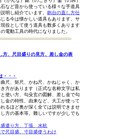
鉋（かんな）鋸（のこぎり）鑿（のみ）
砥石など昔から使っている様々な手道具
で説明し紹介ています。
鉋台の直し方仕
じる今は懐かしい道具もあります。サ
も現役として使う道具も数多くあります
りの電動工具の時代になりました。
し方、尺目盛りの見方、差し金の表
は・・・
、曲尺、矩尺、かね尺、かねじゃく、か
書き方があります（正式な名称文字は私
方と使い方、勾殳玄の図解、差し金で勾
差し金の特性、由来など、大工が使って
われるほど奥が深く全ては説明できませ
出し方の基本等。難しいですが少しでも
水盛遣り方、丁張、水杭
法で尺目盛、寸目盛使うわけ