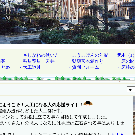
・さしがねの使い方
・こうこげんの勾配
隅木（1
種類
・敷居鴨居・天井
・朝顔形木箱作り
・床の間
子とめ
・大工道具
・質問フォーム
・床柱の
にようこそ！大工になる人の応援ライト！
屋組み造作などまた大工修行中、
助けマンとしてお役に立てる事を目指して作成しました。
だいくさん）の職人になるには学歴は左右される事はありませ
一番です。「大工」と言ってもいろんな職種があります
大工と