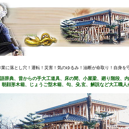
作業に落とし穴！運転！災害！気のゆるみ！油断が命取り！自身を
語辞典、昔からの手大工道具、床の間、小屋梁、廻り階段、内
・朝顔形木箱、じょうご型木箱、勾、殳,玄、解説など大工職人