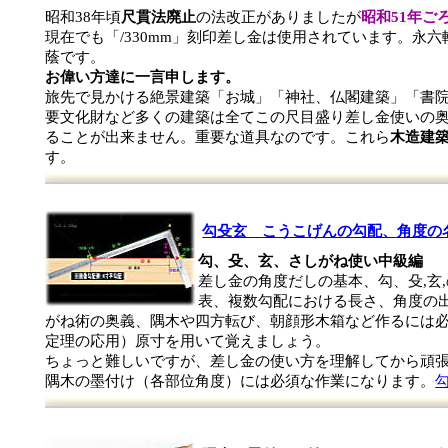
昭和38年頃
尺貫法廃止
の法改正がありましたが
昭和51年ご
現在でも「/330mm」刻印差し金は使用されています。永
蔭です。
お偉い方達に一言申します。
旅先で見かける絶景建築「お城」「神社、仏閣建築」「書
要文化財など多くの建築は全てこの尺目盛り差し金使いの
ることが出来ません。重要な道具なのです。これら
木造建
す。
勾殳玄 こうこげんの勾配、角度の
勾、殳、玄、さしがね使い中級編
差し金の角度だしの基本、勾、殳,玄
表、複数勾配における長さ、角度の
がね術の奥義、隅木や四方転び、朝顔形木箱など作るには
定理の応用）原寸を用いて覚えましょう。
ちょっと難しいですが、差し金の使い方を理解してから頑
隅木の墨付け（各部位角度）には必須な作業になります。