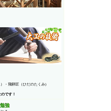
。
）・飛騨匠（ひだのたくみ)
なのです！