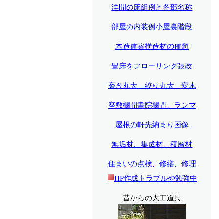
洋間の床組例と各部名称
部屋の内装例小屋裏階段
木造建築構造材の種類
畳床をフローリング張改
磨き丸太、絞り丸太、変木
座敷欄間書院欄間、ランマ
屋根の軒先納まり画像
無垢材、集成材、積層材
住まいの点検、修繕、修理
HP作成トラブルや勉強中
昔からの大工道具