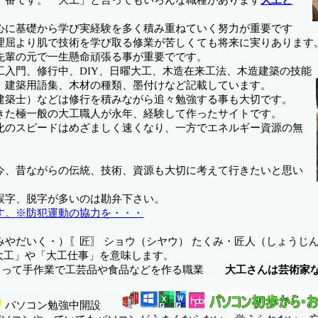
心に基礎から学び実経験を多く積み重ねていく努力が重要です
理屈より肌で技術を学び取る修業が苦しくても将来に実りあります
先輩の元で一生懸命頑張る事が重要でです。
工入門、修行中、DIY、日曜大工、木造在来工法、木造建築の技能
、建築用語集、木材の種類、墨付けなど記載しています。
建築士）などは修行を積みながら追々勉強する事も大切です。
きた極一般の大工職人が永年、経験して作ったサイトです。
進化のスピードはめざましく速くなり、一方でエネルギー資源の無
今、昔ながらの伝統、技術、資源も大切に考えて行きたいと思い
誤字、脱字が多いのは勘弁下さい。
す。※防犯運動の協力を・・・
やだいく・）〖匠〗 ショウ（シヤウ） たくみ・匠人（しょうじん
で「大工」や「大工仕事」を意味します。
によって手作業で工芸品や食品などを作る職業
大工さんは芸術家
パソコン勉強中開設