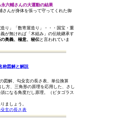
ろ永六輔さんの大運動の結果
六輔さんが身体を張って守ってくれた御
院造り」「数寄屋造り」・・・国宝・重
奥義が無ければ「木組み」の伝統継承す
築の奥義、極意、秘伝
と言われていま
名称図解と解説
,の図解、勾殳玄の長さ表、単位換算
出し方、三角形の原理を応用した、さし
必須になる角度だし原理。（ピタゴラス
張りましょう。
勾殳玄の長さ表