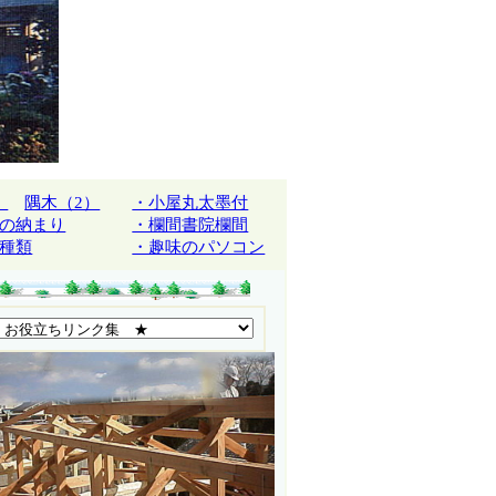
）
隅木（2）
・小屋丸太墨付
の納まり
・欄間書院欄間
種類
・趣味のパソコン