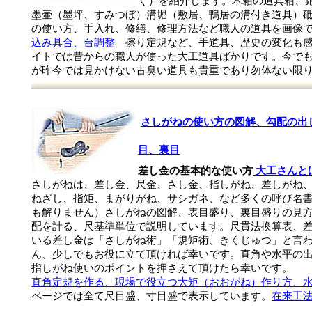
ぐ）を紹介します。木箱の道具箱、
墨壷（墨坪、すみつぼ）溝堀（敷居、鴨居の溝付き道具）
の使い方、手入れ、修繕、修理方法など職人の道具を画像
込み具合、台調整
擦り定規など、手道具、歴史の変化も感
イトでは昔からの職人が使った大工道具ばかりです。今で
が昨今では見かけない古臭い道具も貴重であり勿体ない限
さしがねの使い方の図解、勾配の出
目、裏目
差し金の基本的な使い方
大工さんと
さしがねは、差し金、尺金、さし金、指しがね、差しがね
ねざし、指矩、まがりがね、サシガネ、など多くの呼び名
も解りません）さしがねの図解、表目盛り、裏目盛りの見
配を計る、尺基準単位で説明しています。尺貫法換算表、
いる差し金は「さしがね術」「規矩術、きくじゅつ」と言
ん、少しでもお役に立て頂ければ幸いです。直角や水平の
指しがね使いのポイントを押さえて頂けたら幸いです。
直角定規を作る、現場で役立つ大矩（おおがね）作り方、
ページでは全て尺目盛、寸目盛で表示しています。
在来工