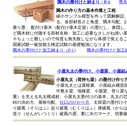
隅木の墨付けと納まり・P-1
墨木
隅木の作り方の基本作業と工程
縮小サンプル模型を作って図解解説
る、各部材長さと角度、隅木勾配、
乗り墨 、配付け垂木（配付け垂木定規）の墨だし、鼻隠し
ど隅木材に付随する部材名称、加工に必要なさしがね使い
※ちょっと難しいので何度も無失敗しながら体感で覚える
国家試験一級技能士検定試験の基礎勉強になります。
隅木の墨付けと加工納まり（P-1
）
隅木の墨付けと加工納
小屋丸太の墨付け、小屋梁、小屋組
小屋丸太（荷持ち梁）の墨付け作り
小屋丸太とは屋根裏、小屋組み構造
中敷き梁、地棟梁、小屋梁、登り梁
重）を支える丸太構成材。小屋丸太墨付けの基本、丸太の
峠の決め方、屋根勾配、
仕口のひかり方
、太鼓梁の墨付け
り破風（そりはふ）起り破風（むくりはふ）唐破風（からは
造り（せんがいつくり）破風の眉、妻に水のマーク、切妻