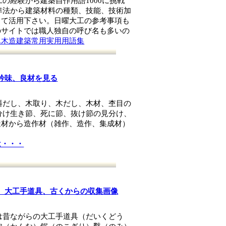
の経験から建築自作用語1000に挑戦
準法から建築材料の種類、技能、技術加
して活用下さい。日曜大工の参考事項も
のサイトでは職人独自の呼び名も多いの
ん木造建築常用実用用語集
吟味、良材を見る
料だし、木取り、木だし、木材、杢目の
分け生き節、死に節、抜け節の見分け、
造材から造作材（雑作、造作、集成材）
は・・・
、大工手道具、古くからの収集画像
は昔ながらの大工手道具（だいくどう