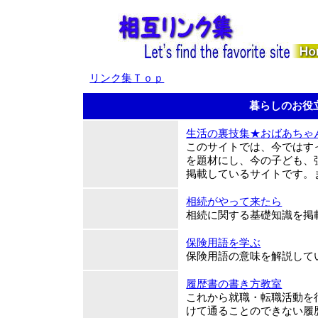
リンク集Ｔｏｐ
暮らしのお役
生活の裏技集★おばあちゃ
このサイトでは、今ではす
を題材にし、今の子ども、
掲載しているサイトです。
相続がやって来たら
相続に関する基礎知識を掲
保険用語を学ぶ
保険用語の意味を解説して
履歴書の書き方教室
これから就職・転職活動を
けて通ることのできない履